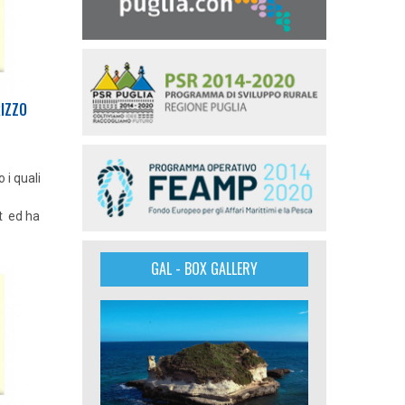
RIZZO
 i quali
t ed ha
GAL - BOX GALLERY