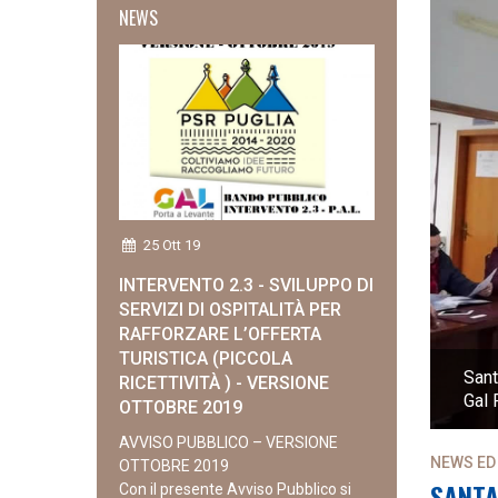
NEWS
25 Ott 19
INTERVENTO 2.3 - SVILUPPO DI
SERVIZI DI OSPITALITÀ PER
RAFFORZARE L’OFFERTA
TURISTICA (PICCOLA
Le) - Presentazione del Piano di Azione locale del
Sant
RICETTIVITÀ ) - VERSIONE
Gal 
OTTOBRE 2019
AVVISO PUBBLICO – VERSIONE
NEWS ED
OTTOBRE 2019
SANTA
Con il presente Avviso Pubblico si