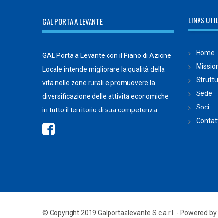
LINKS UTIL
GAL PORTA A LEVANTE
Home
GAL Porta a Levante con il Piano di Azione
Missio
Locale intende migliorare la qualità della
Strutt
vita nelle zone rurali e promuovere la
Sede
diversificazione delle attività economiche
Soci
in tutto il territorio di sua competenza.
Contatt
© Copyright 2019 Galportaalevante S.c.a.r.l. - Powered by