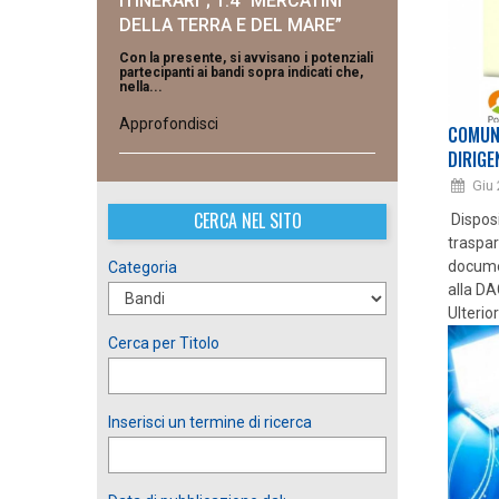
ITINERARI”; 1.4 “MERCATINI
DELLA TERRA E DEL MARE”
Con la presente, si avvisano i potenziali
partecipanti ai bandi sopra indicati che,
nella...
Approfondisci
COMUN
DIRIGE
Giu 
CERCA NEL SITO
Disposi
traspar
documen
Categoria
alla DA
Ulterio
Cerca per Titolo
Inserisci un termine di ricerca