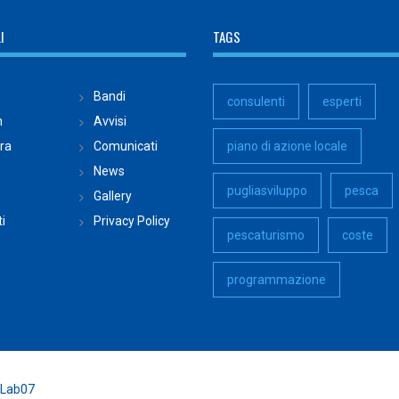
I
TAGS
Bandi
consulenti
esperti
n
Avvisi
ura
Comunicati
piano di azione locale
News
pugliasviluppo
pesca
Gallery
i
Privacy Policy
pescaturismo
coste
programmazione
Lab07