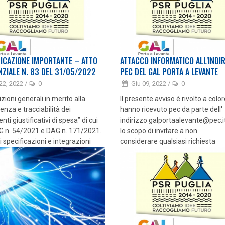
ICAZIONE IMPORTANTE – ATTO
ATTACCO INFORMATICO ALL'INDI
NZIALE N. 83 DEL 31/05/2022
PEC DEL GAL PORTA A LEVANTE
22, 2022
/
0
Giu 09, 2022
/
0
zioni generali in merito alla
Il presente avviso è rivolto a coloro
enza e tracciabilità dei
hanno ricevuto pec da parte dell'
ti giustificativi di spesa” di cui
indirizzo galportaalevante@pec.i
G n. 54/2021 e DAG n. 171/2021.
lo scopo di invitare a non
ri specificazioni e integrazioni
considerare qualsiasi richiesta