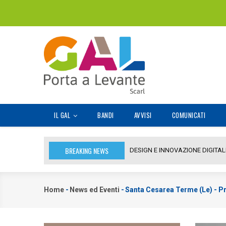
Salta
al
contenuto
principale
MAIN
IL GAL
BANDI
AVVISI
COMUNICATI
NAVIGATION
BREAKING NEWS
DESIGN E INNOVAZIONE DIGITALE 
Home
-
News ed Eventi
-
Santa Cesarea Terme (Le) - Pr
Briciole
di
pane