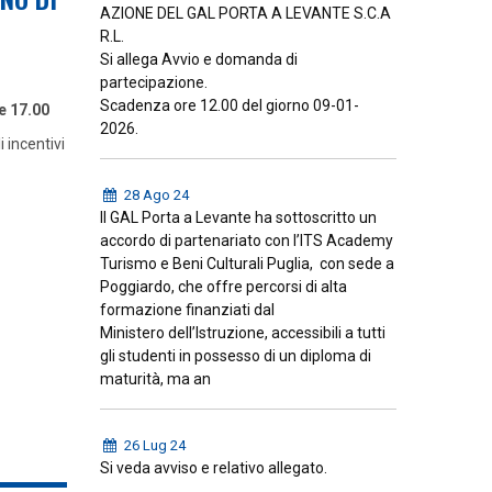
AZIONE DEL GAL PORTA A LEVANTE S.C.A
R.L.
Si allega Avvio e domanda di
partecipazione.
Scadenza ore 12.00 del giorno 09-01-
e 17.00
2026.
 incentivi
28 Ago 24
Il GAL Porta a Levante ha sottoscritto un
accordo di partenariato con l’ITS Academy
Turismo e Beni Culturali Puglia, con sede a
Poggiardo, che offre percorsi di alta
formazione finanziati dal
Ministero dell’Istruzione, accessibili a tutti
gli studenti in possesso di un diploma di
maturità, ma an
26 Lug 24
Si veda avviso e relativo allegato.