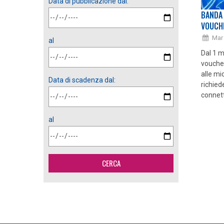
Data di pubblicazione dal:
BANDA 
VOUCHE
Mar
al
Dal 1 m
vouche
alle mi
Data di scadenza dal:
richiede
connett
al