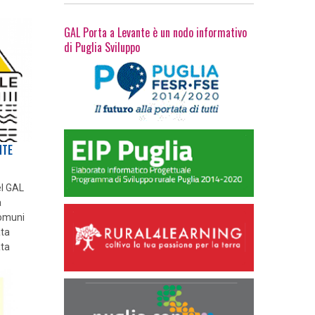
GAL Porta a Levante è un nodo informativo
di Puglia Sviluppo
NTE
el GAL
a
omuni
ata
ata