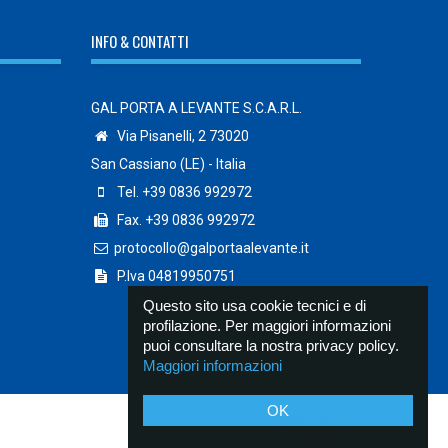
INFO & CONTATTI
GAL PORTA A LEVANTE S.C.A.R.L.
Via Pisanelli, 2 73020
San Cassiano (LE) - Italia
Tel. +39 0836 992972
Fax. +39 0836 992972
protocollo@galportaalevante.it
P.Iva 04819950751
Questo sito usa cookie tecnici e di
profilazione. Per maggiori informazioni
puoi consultare la nostra privacy policy.
Maggiori informazioni
OK