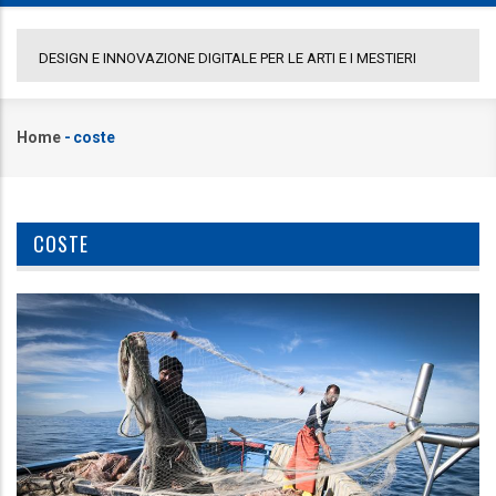
DESIGN E INNOVAZIONE DIGITALE PER LE ARTI E I MESTIERI
COMU
Home
-
coste
Briciole
di
pane
COSTE