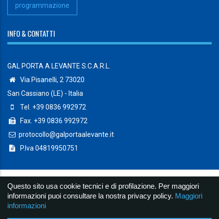
programmazione
INFO & CONTATTI
GAL PORTA A LEVANTE S.C.A.R.L.
Via Pisanelli, 2 73020
San Cassiano (LE) - Italia
Tel. +39 0836 992972
Fax. +39 0836 992972
protocollo@galportaalevante.it
P.Iva 04819950751
Questo sito usa cookie tecnici e di profilazione. Per maggiori
© Copyright 2019 Galportaalevante S.c.a.r.l. - Powered by
Lab07
informazioni puoi consultare la nostra privacy policy.
Maggiori
informazioni