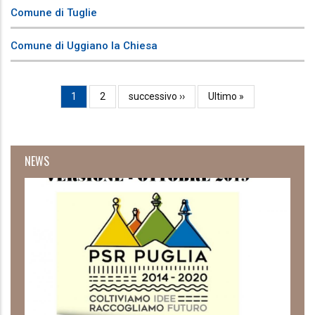
Comune di Tuglie
Comune di Uggiano la Chiesa
Paginazione
Pagina
1
Page
2
Pagina
successivo ››
Ultima
Ultimo »
attuale
successiva
pagina
NEWS