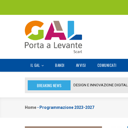
Salta
al
contenuto
principale
MAIN
IL GAL
BANDI
AVVISI
COMUNICATI
NAVIGATION
BREAKING NEWS
DESIGN E INNOVAZIONE DIGITALE 
Home
-
Programmazione 2023-2027
Briciole
di
pane