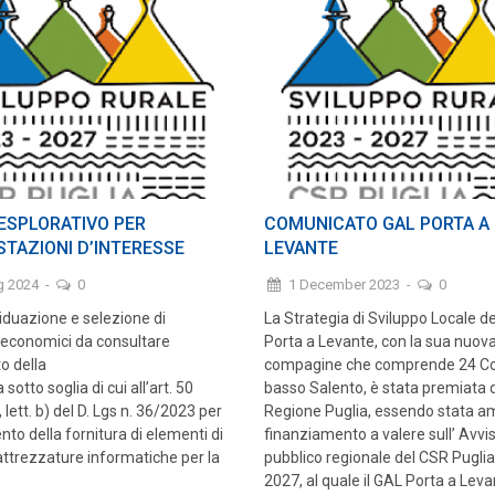
 ESPLORATIVO PER
COMUNICATO GAL PORTA A
STAZIONI D’INTERESSE
LEVANTE
g 2024
-
0
1 December 2023
-
0
viduazione e selezione di
La Strategia di Sviluppo Locale d
 economici da consultare
Porta a Levante, con la sua nuov
o della
compagine che comprende 24 Co
sotto soglia di cui all’art. 50
basso Salento, è stata premiata d
ett. b) del D. Lgs n. 36/2023 per
Regione Puglia, essendo stata 
nto della fornitura di elementi di
finanziamento a valere sull’ Avvi
attrezzature informatiche per la
pubblico regionale del CSR Pugli
2027, al quale il GAL Porta a Leva