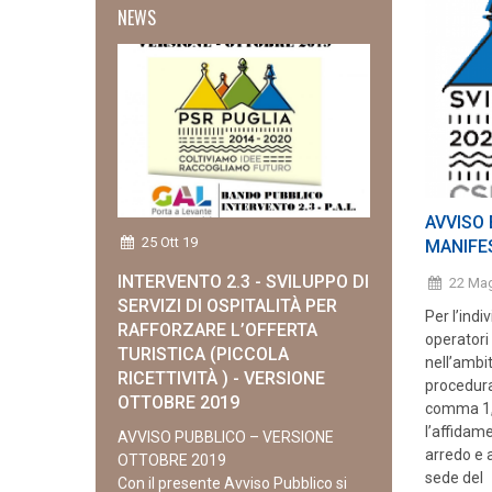
NEWS
AVVISO
25 Ott 19
MANIFE
INTERVENTO 2.3 - SVILUPPO DI
22 Ma
SERVIZI DI OSPITALITÀ PER
Per l’indi
RAFFORZARE L’OFFERTA
operatori
TURISTICA (PICCOLA
nell’ambit
RICETTIVITÀ ) - VERSIONE
procedura 
OTTOBRE 2019
comma 1, l
l’affidame
AVVISO PUBBLICO – VERSIONE
arredo e 
OTTOBRE 2019
sede del
Con il presente Avviso Pubblico si