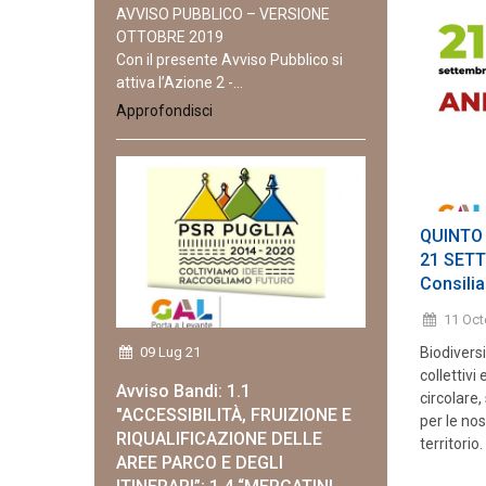
AVVISO PUBBLICO – VERSIONE
OTTOBRE 2019
Con il presente Avviso Pubblico si
attiva l’Azione 2 -...
Approfondisci
QUINTO
21 SETT
Consilia
11 Oc
Biodiversi
09 Lug 21
collettivi
Avviso Bandi: 1.1
circolare,
"ACCESSIBILITÀ, FRUIZIONE E
per le nos
RIQUALIFICAZIONE DELLE
territorio.
AREE PARCO E DEGLI