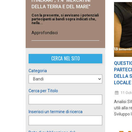
ITINERARI”; 1.4 “MERCATINI
DELLA TERRA E DEL MARE”
Con la presente, si avvisano i potenziali
partecipanti ai bandi sopra indicati che,
nella...
Approfondisci
CERCA NEL SITO
QUESTI
PARTECI
Categoria
DELLA S
LOCALE 
Cerca per Titolo
11 Oc
Analisi S
utili alla
Inserisci un termine di ricerca
Sviluppo l