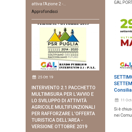
GAL PORTA
attiva l’Azione 2 -...
Approfondisci
SETTIMO
25 Ott 19
SETTEMB
INTERVENTO 2.1 PACCHETTO
Consilia
MULTIMISURA PER L'AVVIO E
11 Oc
LO SVILUPPO DI ATTIVITÀ
AGRICOLE MULTIFUNZIONALI
Si è chius
PER RAFFORZARE L’OFFERTA
nei Comuni
TURISTICA DELL'AREA -
VERSIONE OTTOBRE 2019