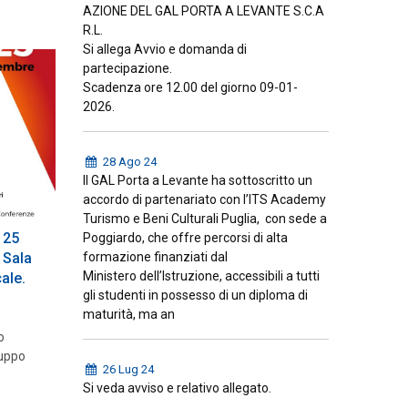
AZIONE DEL GAL PORTA A LEVANTE S.C.A
R.L.
Si allega Avvio e domanda di
partecipazione.
Scadenza ore 12.00 del giorno 09-01-
2026.
28 Ago 24
Il GAL Porta a Levante ha sottoscritto un
accordo di partenariato con l’ITS Academy
Turismo e Beni Culturali Puglia, con sede a
 25
Poggiardo, che offre percorsi di alta
formazione finanziati dal
 Sala
Ministero dell’Istruzione, accessibili a tutti
ale.
gli studenti in possesso di un diploma di
maturità, ma an
o
luppo
26 Lug 24
Si veda avviso e relativo allegato.