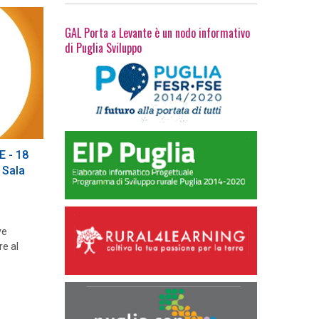
GAL Porta a Levante è un nodo informativo
di Puglia Sviluppo
 - 18
 Sala
ve
re al