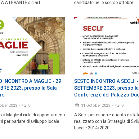
 A LEVANTE s.c.ar.l.
candidato nello scorso ottobre.
 INCONTRO A MAGLIE - 29
SESTO INCONTRO A SECLI’ -
RE 2023, presso la Sala
SETTEMBRE 2023, presso la
re.
Conferenze del Palazzo Duc
tober 2023
-
0
11 October 2023
-
0
o a Maglie il ciclo di appuntamenti
A Seclì per esporre quanto è stat
 per parlare di sviluppo locale.
realizzato con la Strategia di Svi
Locale 2014/2020