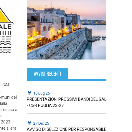
AVVISI RECENTI
el GAL
a
10 Lug 26
muni del
PRESENTAZIONI PROSSIMI BANDI DEL GAL
alla
- CSR PUGLIA 23-27
ammessa a
so
a 2023-
27 Dic 25
nte si era
AVVISO DI SELEZIONE PER RESPONSABILE