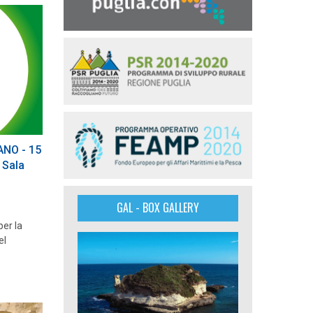
NO - 15
 Sala
GAL - BOX GALLERY
per la
el