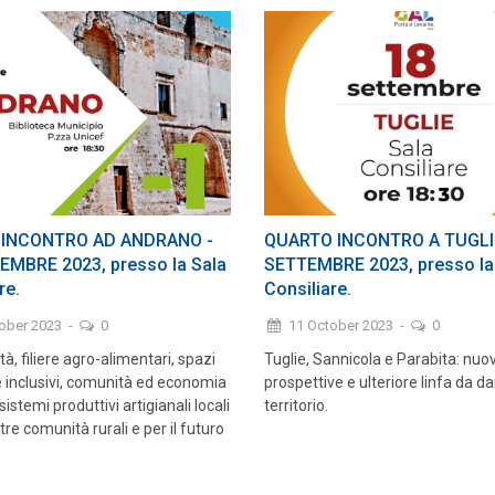
 INCONTRO AD ANDRANO -
QUARTO INCONTRO A TUGLIE
EMBRE 2023, presso la Sala
SETTEMBRE 2023, presso la
re.
Consiliare.
tober 2023
-
0
11 October 2023
-
0
tà, filiere agro-alimentari, spazi
Tuglie, Sannicola e Parabita: nuo
 e inclusivi, comunità ed economia
prospettive e ulteriore linfa da da
 sistemi produttivi artigianali locali
territorio.
tre comunità rurali e per il futuro