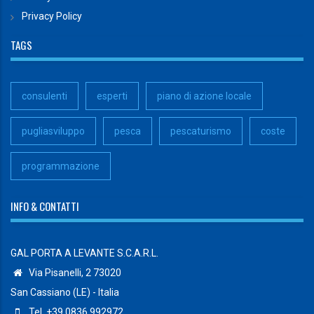
Privacy Policy
TAGS
consulenti
esperti
piano di azione locale
pugliasviluppo
pesca
pescaturismo
coste
programmazione
INFO & CONTATTI
GAL PORTA A LEVANTE S.C.A.R.L.
Via Pisanelli, 2 73020
San Cassiano (LE) - Italia
Tel. +39 0836 992972