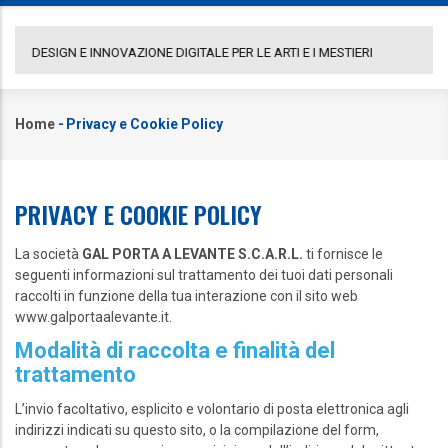
COMUNICATO GAL PORTA A LEVANTE
DE
Home
-
Privacy e Cookie Policy
Briciole
di
pane
PRIVACY E COOKIE POLICY
La società
GAL PORTA A LEVANTE S.C.A.R.L.
ti fornisce le
seguenti informazioni sul trattamento dei tuoi dati personali
raccolti in funzione della tua interazione con il sito web
www.galportaalevante.it.
Modalità di raccolta e finalità del
trattamento
L’invio facoltativo, esplicito e volontario di posta elettronica agli
indirizzi indicati su questo sito, o la compilazione del form,