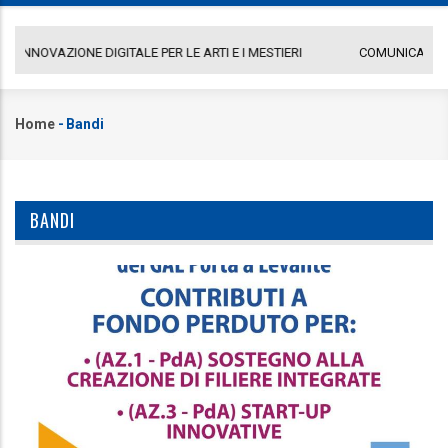
COMUNICATO GAL PORTA A LEVANTE
DE
Home
-
Bandi
Briciole
di
pane
BANDI