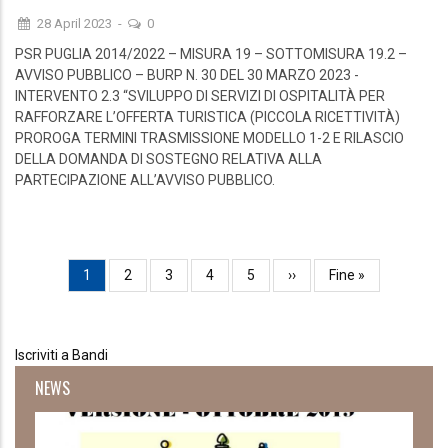
28 April 2023
-
0
PSR PUGLIA 2014/2022 – MISURA 19 – SOTTOMISURA 19.2 –
AVVISO PUBBLICO – BURP N. 30 DEL 30 MARZO 2023 -
INTERVENTO 2.3 “SVILUPPO DI SERVIZI DI OSPITALITÀ PER
RAFFORZARE L’OFFERTA TURISTICA (PICCOLA RICETTIVITÀ)
PROROGA TERMINI TRASMISSIONE MODELLO 1-2 E RILASCIO
DELLA DOMANDA DI SOSTEGNO RELATIVA ALLA
PARTECIPAZIONE ALL’AVVISO PUBBLICO.
Paginazione
Pagina
1
Page
2
Page
3
Page
4
Page
5
Pagina
››
Ultima
Fine »
attuale
successiva
pagina
Iscriviti a Bandi
NEWS