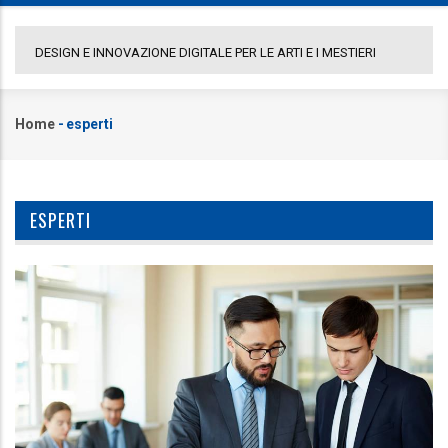
DESIGN E INNOVAZIONE DIGITALE PER LE ARTI E I MESTIERI
CO
Home
-
esperti
Briciole
di
pane
ESPERTI