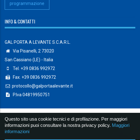
programmazione
INFO & CONTATTI
GAL PORTA A LEVANTE S.C.A.R.L.
Via Pisanelli, 2 73020
San Cassiano (LE) - Italia
Tel. +39 0836 992972
Fax. +39 0836 992972
protocollo@galportaalevante.it
P.Iva 04819950751
Questo sito usa cookie tecnici e di profilazione. Per maggiori
© Copyright 2019 Galportaalevante S.c.a.r.l. - Powered by
Lab07
informazioni puoi consultare la nostra privacy policy.
Maggiori
informazioni