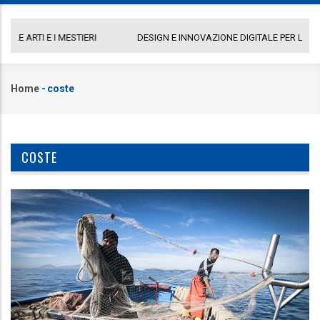
DESIGN E INNOVAZIONE DIGITALE PER LE ARTI E I MESTIERI
C
Home
-
coste
Briciole
di
pane
COSTE