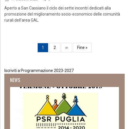
Aperto a San Cassiano il ciclo dei sette incontri dedicati alla
promozione del miglioramento socio-economico delle comunità
rurali dell’area GAL.
Paginazione
Pagina
1
Page
2
Pagina
››
Ultima
Fine »
attuale
successiva
pagina
Iscriviti a Programmazione 2023-2027
NEWS