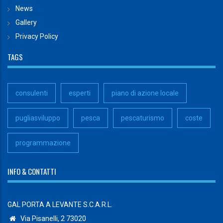
News
Gallery
Privacy Policy
TAGS
consulenti
esperti
piano di azione locale
pugliasviluppo
pesca
pescaturismo
coste
programmazione
INFO & CONTATTI
GAL PORTA A LEVANTE S.C.A.R.L.
Via Pisanelli, 2 73020