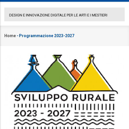
COMUNICATO GAL PORTA A LEVANTE
DE
Home
-
Programmazione 2023-2027
Briciole
di
pane