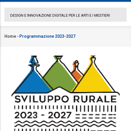
COMUNICATO GAL PORTA A LEVANTE
DE
Home
-
Programmazione 2023-2027
Briciole
di
pane