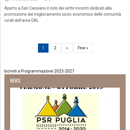
Aperto a San Cassiano il ciclo dei sette incontri dedicati alla
promozione del miglioramento socio-economico delle comunità
rurali dell’area GAL.
Paginazione
Pagina
1
Page
2
Pagina
››
Ultima
Fine »
attuale
successiva
pagina
Iscriviti a Programmazione 2023-2027
NEWS