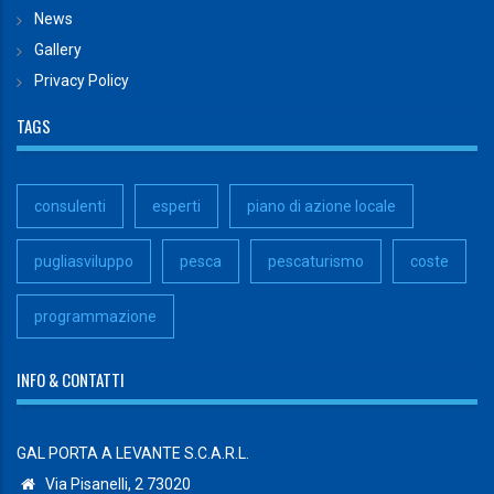
News
Gallery
Privacy Policy
TAGS
consulenti
esperti
piano di azione locale
pugliasviluppo
pesca
pescaturismo
coste
programmazione
INFO & CONTATTI
GAL PORTA A LEVANTE S.C.A.R.L.
Via Pisanelli, 2 73020