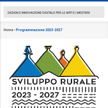
COMUNICATO GAL PORTA A LEVANTE
DE
Home
-
Programmazione 2023-2027
Briciole
di
pane