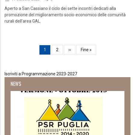
Aperto a San Cassiano il ciclo dei sette incontri dedicati alla
promozione del miglioramento socio-economico delle comunità
rurali dell’area GAL.
Paginazione
Pagina
1
Page
2
Pagina
››
Ultima
Fine »
attuale
successiva
pagina
Iscriviti a Programmazione 2023-2027
NEWS