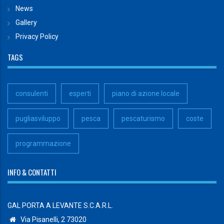
News
Gallery
Privacy Policy
TAGS
consulenti
esperti
piano di azione locale
pugliasviluppo
pesca
pescaturismo
coste
programmazione
INFO & CONTATTI
GAL PORTA A LEVANTE S.C.A.R.L.
Via Pisanelli, 2 73020