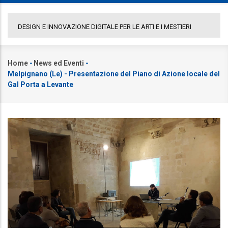
COMUNICATO GAL PORTA A LEVANTE
Home
-
News ed Eventi
-
Briciole
Melpignano (Le) - Presentazione del Piano di Azione locale del
di
Gal Porta a Levante
pane